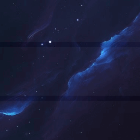
入口（中国）有限公司
|
乐竞官方网站
|
FHapp官网
|
奇异果·奇异