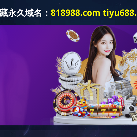
产品应用
新闻资讯
营销服务
公示内容
来源：http://tdpump.com/
时间：2023-05-04
桥开发区颜屯村，
地理坐标为东经
121°1′9.004″
，北纬
40°55′14.883″
。
紧邻
102
国道；
距离本项目最近的居民为
西侧及西南侧
10m
的
颜屯村居民
。
采用
“
石英砂铸造铸造技术
”
生产水泵，年产水泵
16000
台。
评
[
2017
]
4
号）
，本项目
验收报告通过网站
进行公示，
公示的期限
为20
个工作日。
造(消失模铸造技术)项目
返回列表
