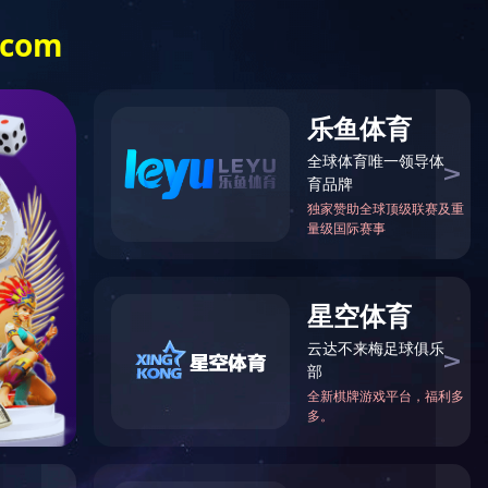
全国服务热

线
0429-4561565
样本下载
下属企业
开云online(中国)